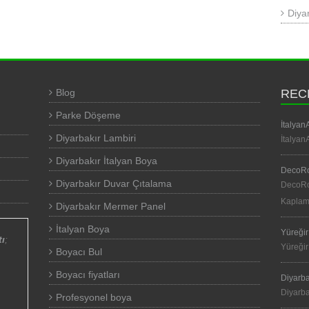
Diya
Blog
REC
Parke Döşeme
İtalyan
Diyarbakır Lambiri
İtalyan
Diyarbakır İtalyan Boya
DecoRo
Diyarbakır Duvar Çıtalama
DecoRoy
Kapla
Diyarbakır Mermer Panel
İtalyan Boya
Yüreğir
tı
;
Yüreğir
Boyacı Bul
Boyacı fiyatları
Diyarba
Diyarba
Profesyonel boya