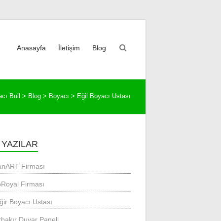
Anasayfa
İletişim
Blog
cı Bull
>
Blog
>
Boyacı
>
Eğil Boyacı Ustası
 YAZILAR
yanART Firması
Royal Firması
ğir Boyacı Ustası
rbakır Duvar Paneli