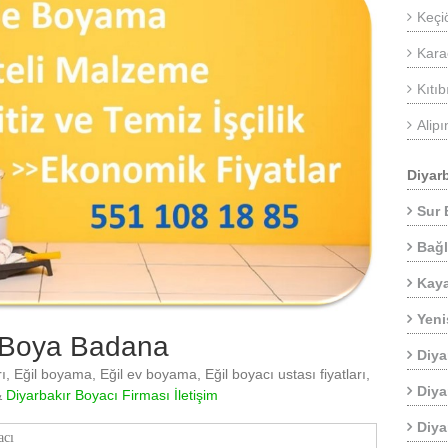
Keçi
Kara
Kıtıb
Alip
Diyar
Sur 
Bağl
Kaya
Yeni
 Boya Badana
Diya
ı, Eğil boyama, Eğil ev boyama, Eğil boyacı ustası fiyatları,
Diya
&
Diyarbakır Boyacı Firması İletişim
Diya
acı