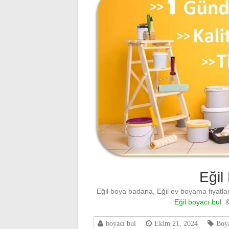
Eğil
Eğil boya badana, Eğil ev boyama fiyatlar
Eğil boyacı bu
l 
boyacı bul
Ekim 21, 2024
Boy