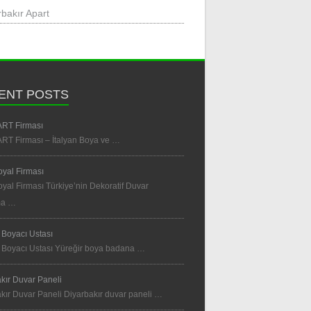
rbakır Apart
ENT POSTS
ART Firması
ART Firması – İtalyan Boya ve …
yal Firması
al Firması Türkiye’nin Dekoratif Duvar
ma …
 Boyacı Ustası
 Boyacı Ustası Yüreğir boya badana …
kır Duvar Paneli
kır Duvar Paneli Diyarbakır duvar paneli …