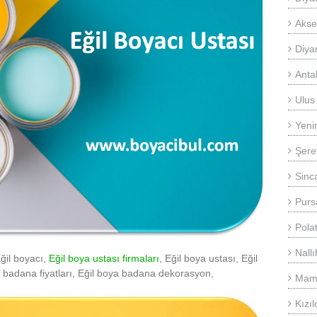
Akse
Diya
Anta
Ulus
Yeni
Şere
Sinc
Purs
Pola
Nall
Eğil boyacı,
Eğil boya ustası firmaları
, Eğil boya ustası, Eğil
 badana fiyatları, Eğil boya badana dekorasyon,
Mama
Kızı