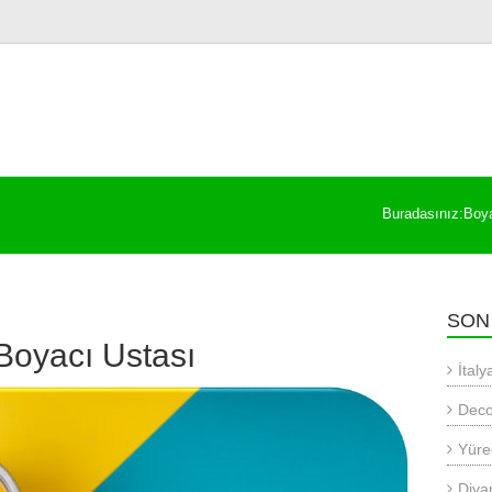
Buradasınız:
Boya
SON
 Boyacı Ustası
İtal
Deco
Yüre
Diya