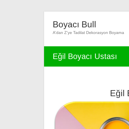
Skip
to
Boyacı Bull
content
A'dan Z'ye Tadilat Dekorasyon Boyama
Eğil Boyacı Ustası
Eğil