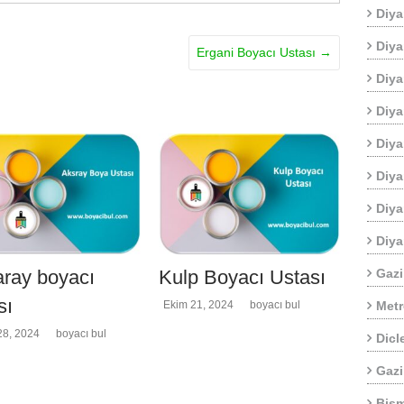
Diya
Diya
Ergani Boyacı Ustası
→
Diya
Diya
Diya
Diya
Diya
Diya
Gazi
ray boyacı
Kulp Boyacı Ustası
sı
Metr
Ekim 21, 2024
boyacı bul
28, 2024
boyacı bul
Dicl
Gazi
Bism