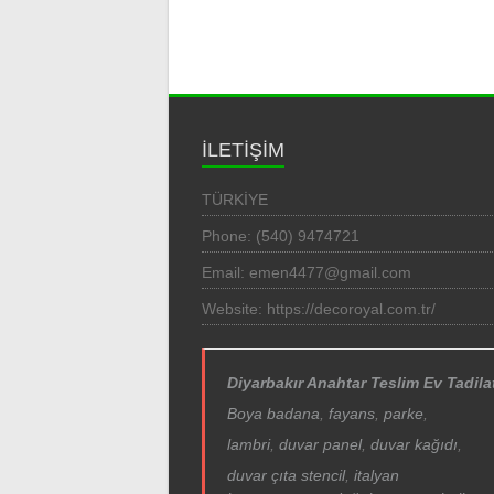
İLETİŞİM
TÜRKİYE
Phone: (540) 9474721
Email: emen4477@gmail.com
Website: https://decoroyal.com.tr/
Diyarbakır Anahtar Teslim Ev Tadila
Boya badana
,
fayans
,
parke
,
lambri
,
duvar panel
,
duvar kağıdı
,
duvar çıta
stencil
,
italyan