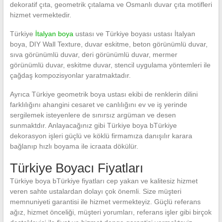
dekoratif çıta, geometrik çıtalama ve Osmanlı duvar çıta motifleri
hizmet vermektedir.
Türkiye
İtalyan boya
ustası ve Türkiye boyası ustası İtalyan
boya, DIY Wall Texture, duvar eskitme, beton görünümlü duvar,
sıva görünümlü duvar, deri görünümlü duvar, mermer
görünümlü duvar, eskitme duvar, stencil uygulama yöntemleri ile
çağdaş kompozisyonlar yaratmaktadır.
Ayrıca Türkiye geometrik boya ustası ekibi de renklerin dilini
farklılığını ahangini cesaret ve canlılığını ev ve iş yerinde
sergilemek isteyenlere de sınırsız argüman ve desen
sunmaktdır. Anlayacağınız gibi Türkiye boya bTürkiye
dekorasyon işleri güçlü ve köklü firmamıza danışılır karara
bağlanıp hızlı boyama ile icraata dökülür.
Türkiye Boyacı Fiyatları
Türkiye boya bTürkiye fiyatları cep yakan ve kalitesiz hizmet
veren sahte ustalardan dolayı çok önemli. Size müşteri
memnuniyeti garantisi ile hizmet vermekteyiz. Güçlü referans
ağız, hizmet önceliği, müşteri yorumları, referans işler gibi birçok