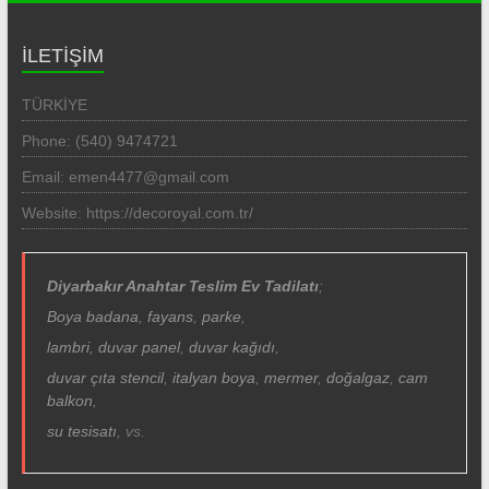
İLETİŞİM
TÜRKİYE
Phone: (540) 9474721
Email: emen4477@gmail.com
Website: https://decoroyal.com.tr/
Diyarbakır Anahtar Teslim Ev Tadilatı
;
Boya badana
,
fayans
,
parke
,
lambri
,
duvar panel
,
duvar kağıdı
,
duvar çıta
stencil
,
italyan boya
,
mermer
,
doğalgaz
,
cam
balkon
,
su tesisatı
, vs.