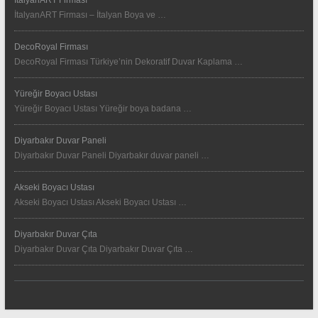
İtalyanART Firması – İtalyan Boya ve …
DecoRoyal Firması
DecoRoyal Firması Türkiye’nin Dekoratif Duvar Kaplama …
Yüreğir Boyacı Ustası
Yüreğir Boyacı Ustası Yüreğir boya badana …
Diyarbakır Duvar Paneli
Diyarbakır Duvar Paneli Diyarbakır duvar paneli …
Akseki Boyacı Ustası
Akseki Boyacı Ustası Akseki Boyacı Ustası …
Diyarbakır Duvar Çıta
Diyarbakır Duvar Çıta Diyarbakır Duvar Çıta …