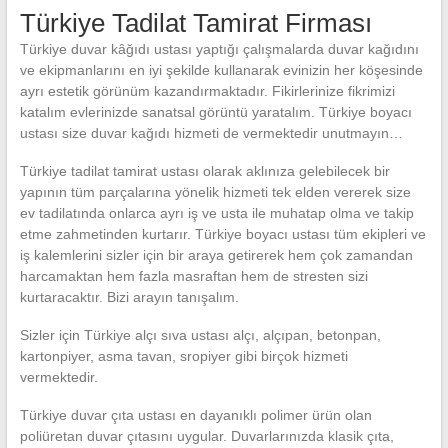
Türkiye Tadilat Tamirat Firması
Türkiye duvar kâğıdı ustası yaptığı çalışmalarda duvar kağıdını
ve ekipmanlarını en iyi şekilde kullanarak evinizin her köşesinde
ayrı estetik görünüm kazandırmaktadır. Fikirlerinize fikrimizi
katalım evlerinizde sanatsal görüntü yaratalım. Türkiye boyacı
ustası size duvar kağıdı hizmeti de vermektedir unutmayın…
Türkiye tadilat tamirat ustası olarak aklınıza gelebilecek bir
yapının tüm parçalarına yönelik hizmeti tek elden vererek size
ev tadilatında onlarca ayrı iş ve usta ile muhatap olma ve takip
etme zahmetinden kurtarır. Türkiye boyacı ustası tüm ekipleri ve
iş kalemlerini sizler için bir araya getirerek hem çok zamandan
harcamaktan hem fazla masraftan hem de stresten sizi
kurtaracaktır. Bizi arayın tanışalım.
Sizler için Türkiye alçı sıva ustası alçı, alçıpan, betonpan,
kartonpiyer, asma tavan, sropiyer gibi birçok hizmeti
vermektedir.
Türkiye duvar çıta ustası en dayanıklı polimer ürün olan
poliüretan duvar çıtasını uygular. Duvarlarınızda klasik çıta,