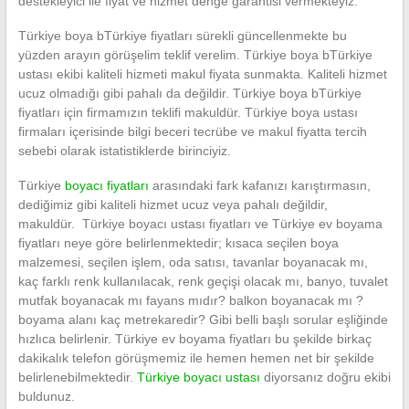
destekleyici ile fiyat ve hizmet denge garantisi vermekteyiz.
Türkiye boya bTürkiye fiyatları sürekli güncellenmekte bu
yüzden arayın görüşelim teklif verelim. Türkiye boya bTürkiye
ustası ekibi kaliteli hizmeti makul fiyata sunmakta. Kaliteli hizmet
ucuz olmadığı gibi pahalı da değildir. Türkiye boya bTürkiye
fiyatları için firmamızın teklifi makuldür. Türkiye boya ustası
firmaları içerisinde bilgi beceri tecrübe ve makul fiyatta tercih
sebebi olarak istatistiklerde birinciyiz.
Türkiye
boyacı fiyatları
arasındaki fark kafanızı karıştırmasın,
dediğimiz gibi kaliteli hizmet ucuz veya pahalı değildir,
makuldür. Türkiye boyacı ustası fiyatları ve Türkiye ev boyama
fiyatları neye göre belirlenmektedir; kısaca seçilen boya
malzemesi, seçilen işlem, oda satısı, tavanlar boyanacak mı,
kaç farklı renk kullanılacak, renk geçişi olacak mı, banyo, tuvalet
mutfak boyanacak mı fayans mıdır? balkon boyanacak mı ?
boyama alanı kaç metrekaredir? Gibi belli başlı sorular eşliğinde
hızlıca belirlenir. Türkiye ev boyama fiyatları bu şekilde birkaç
dakikalık telefon görüşmemiz ile hemen hemen net bir şekilde
belirlenebilmektedir.
Türkiye boyacı ustası
diyorsanız doğru ekibi
buldunuz.