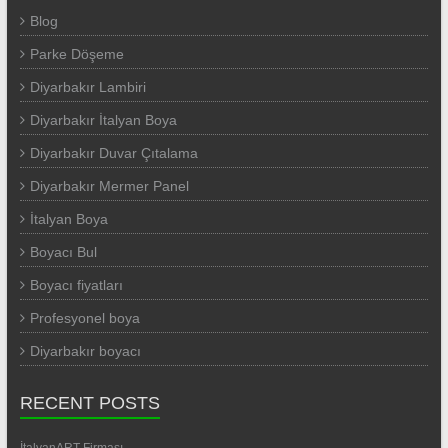
Blog
Parke Döşeme
Diyarbakır Lambiri
Diyarbakır İtalyan Boya
Diyarbakır Duvar Çıtalama
Diyarbakır Mermer Panel
İtalyan Boya
Boyacı Bul
Boyacı fiyatları
Profesyonel boya
Diyarbakır boyacı
RECENT POSTS
İtalyanART Firması