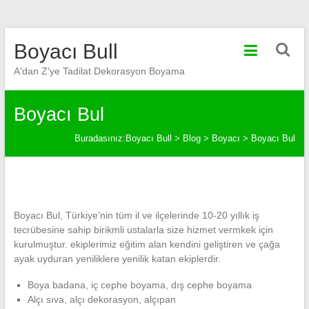
Skip
Boyacı Bull
to
content
A'dan Z'ye Tadilat Dekorasyon Boyama
Boyacı Bul
Buradasınız:
Boyacı Bull
>
Blog
>
Boyacı
>
Boyacı Bul
Boyacı Bul, Türkiye’nin tüm il ve ilçelerinde 10-20 yıllık iş
tecrübesine sahip birikmli ustalarla size hizmet vermkek için
kurulmuştur. ekiplerimiz eğitim alan kendini geliştiren ve çağa
ayak uyduran yeniliklere yenilik katan ekiplerdir.
Boya badana, iç cephe boyama, dış cephe boyama
Alçı sıva, alçı dekorasyon, alçıpan