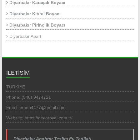
Diyarbakır Karaçalı Boyacı
Diyarbakır Kıtıbıl Boyacı
Diyarbakır Pirinçlik Boyacı
Diyarbakır Apart
İLETİŞİM
TÜRKİYE
Phone: (540) 9474721
Email: emen4477@gmail.com
Website: https://decoroyal.com.tr/
Diyarbakır Anahtar Teslim Ev Tadilatı
;