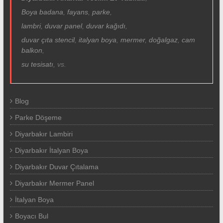
Boya badana
,
fayans
,
parke
,
lambri
,
duvar panel
,
duvar kağıdı
,
duvar çıta
stencil
,
italyan boya
,
mermer
,
doğalgaz
,
cam
balkon
,
su tesisatı
, vs.
Blog
Parke Döşeme
Diyarbakır Lambiri
Diyarbakır İtalyan Boya
Diyarbakır Duvar Çıtalama
Diyarbakır Mermer Panel
İtalyan Boya
Boyacı Bul