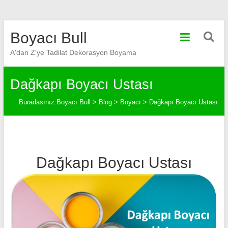
Skip
Boyacı Bull
to
content
A'dan Z'ye Tadilat Dekorasyon Boyama
Dağkapı Boyacı Ustası
Buradasınız:
Boyacı Bull
>
Blog
>
Boyacı
>
Dağkapı Boyacı Ustası
Dağkapı Boyacı Ustası