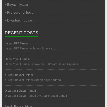
Boyacı fiyatları
Profesyonel boya
Diyarbakır boyacı
RECENT POSTS
İtalyanART Firması
İtalyanART Firması – İtalyan Boya ve …
DecoRoyal Firması
DecoRoyal Firması Türkiye’nin Dekoratif Duvar Kaplama …
Yüreğir Boyacı Ustası
Yüreğir Boyacı Ustası Yüreğir boya badana …
Diyarbakır Duvar Paneli
Diyarbakır Duvar Paneli Diyarbakır duvar paneli …
Akseki Boyacı Ustası